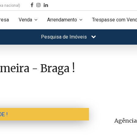
xa nacional)
resa
Venda
Arrendamento
Trespasse com Vend
Pesquisa de Imóveis
eira - Braga !
E !
Agência