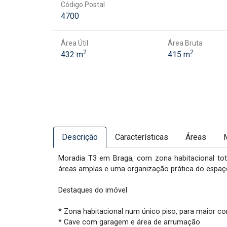
Código Postal
4700
Área Útil
Área Bruta
2
2
432 m
415 m
Descrição
Características
Áreas
Moradia T3 em Braga, com zona habitacional total
áreas amplas e uma organização prática do espaço,
Destaques do imóvel

* Zona habitacional num único piso, para maior con
* Cave com garagem e área de arrumação
