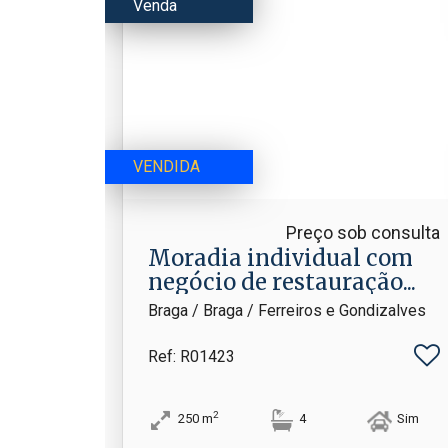
Venda
VENDIDA
Preço sob consulta
Moradia individual com
negócio de restauração.​..
Braga / Braga / Ferreiros e Gondizalves
Ref
: R01423
2
250
m
4
Sim