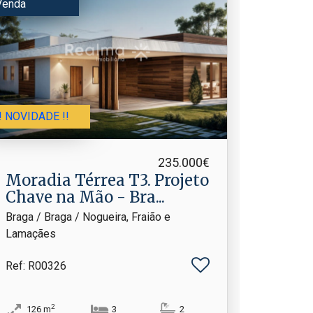
Venda
!! NOVIDADE !!
235.000€
Moradia Térrea T3.​ Projeto
Chave na Mão - Bra...
Braga / Braga / Nogueira, Fraião e
Lamaçães
Ref
: R00326
2
126
m
3
2