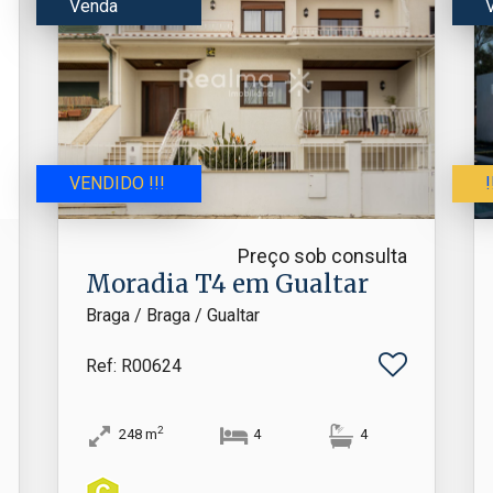
Venda
VENDIDO !!!
Preço sob consulta
Moradia T4 em Gualtar
Braga / Braga / Gualtar
Ref
: R00624
2
248
m
4
4