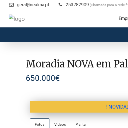
geral@realma.pt
253782909
(Chamada para a rede fi
Emp
Moradia NOVA em Palm
650.000€
! NOVIDAD
Fotos
Vídeos
Planta