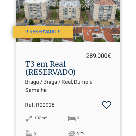
!! RESERVADO !!
289.000€
T3 em Real
(RESERVADO)
Braga / Braga / Real, Dume e
Semelhe
Ref
: R00926
2
107
m
3
2
Sim