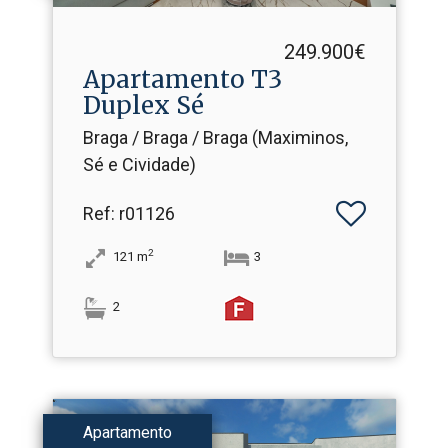
249.900€
Apartamento T3
Duplex Sé
Braga / Braga / Braga (Maximinos,
Sé e Cividade)
Ref
: r01126
2
121
m
3
2
Apartamento