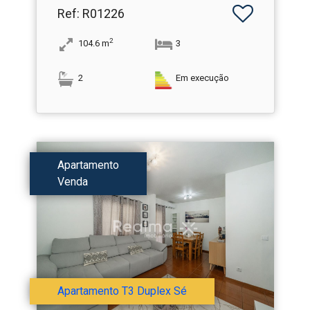
Ref
: R01226
2
104.6
m
3
2
Em execução
Apartamento
Venda
Apartamento T3 Duplex Sé