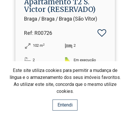
Apartamento T2 S.​
Victor (RESERVADO)
Braga / Braga / Braga (São Vítor)
Ref
: R00726
2
102
m
2
2
Em execução
Este site utiliza cookies para permitir a mudança de
língua e o armazenamento dos seus imóveis favoritos.
Ao utilizar este site, concorda que o mesmo utilize
cookies.
2
3
4
5
1
Entendi
REALMA