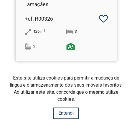
Lamaçães
Ref
: R00326
2
126
m
3
2
Este site utiliza cookies para permitir a mudança de
2
1
3
língua e o armazenamento dos seus imóveis favoritos.
Ao utilizar este site, concorda que o mesmo utilize
cookies.
Entendi
REALMA
Realma Imobiliária
AMI: 19761