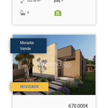
222.53
m
3
3
Moradia
Venda
NOVIDADE
670.000€