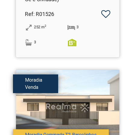
Ref
: R01526
2
252
m
3
3
Moradia
Venda
Moradia Geminada T2 Barcelinhos