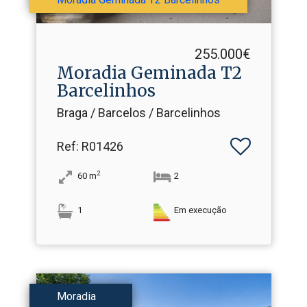
255.000€
Moradia Geminada T2
Barcelinhos
Braga / Barcelos / Barcelinhos
Ref
: R01426
2
60
m
2
1
Em execução
Moradia