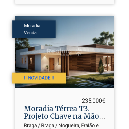
Moradia
Venda
!! NOVIDADE !!
235.000€
Moradia Térrea T3.​
Projeto Chave na Mão -
Bra...
Braga / Braga / Nogueira, Fraião e