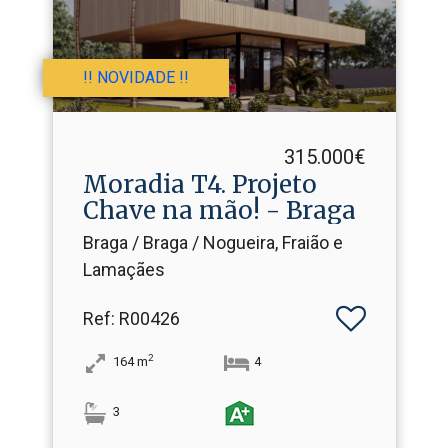
!! NOVIDADE !!
315.000€
Moradia T4.​ Projeto
Chave na mão! - Braga
Braga / Braga / Nogueira, Fraião e
Lamaçães
Ref
: R00426
2
164
m
4
3