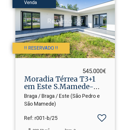
Venda
!! RESERVADO !!
545.000€
Moradia Térrea T3+1
em Este S.​Mamede-
Braga
Braga / Braga / Este (São Pedro e
São Mamede)
Ref
: r001-b/25
2