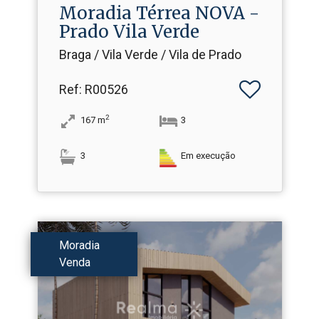
Moradia Térrea NOVA -
Prado Vila Verde
Braga / Vila Verde / Vila de Prado
Ref
: R00526
2
167
m
3
3
Em execução
Moradia
Venda