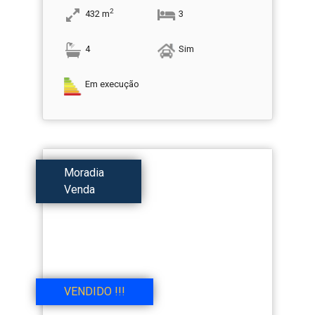
2
432
m
3
4
Sim
Em execução
Moradia
Venda
VENDIDO !!!