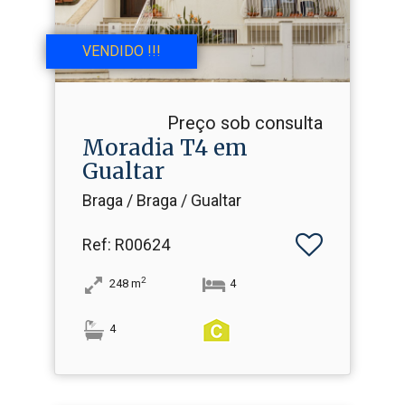
VENDIDO !!!
Preço sob consulta
Moradia T4 em
Gualtar
Braga / Braga / Gualtar
Ref
: R00624
2
248
m
4
4