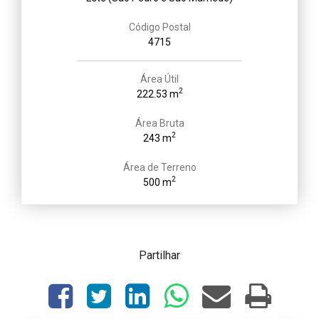
Código Postal
4715
Área Útil
2
222.53 m
Área Bruta
2
243 m
Área de Terreno
2
500 m
Partilhar