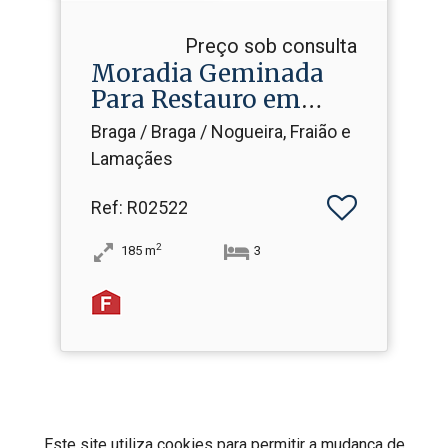
Preço sob consulta
Moradia Geminada
Para Restauro em
Nogueira
Braga / Braga / Nogueira, Fraião e
Lamaçães
Ref
: R02522
2
185
m
3
Este site utiliza cookies para permitir a mudança de