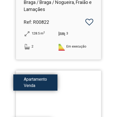
Braga / Braga / Nogueira, Fraião e
Lamaçães
Ref
: R00822
2
128.5
m
3
2
Em execução
Apartamento
Venda