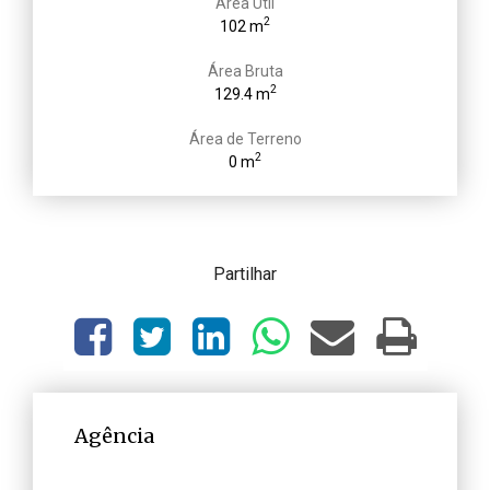
Área Útil
2
102 m
Área Bruta
2
129.4 m
Área de Terreno
2
0 m
Partilhar
Agência