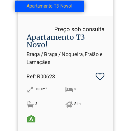
Apartamento T3 Novo!
Preço sob consulta
Apartamento T3
Novo!
Braga / Braga / Nogueira, Fraião e
Lamaçães
Ref
: R00623
2
130
m
3
3
Sim