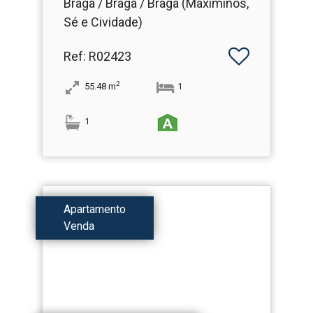
Braga / Braga / Braga (Maximinos,
Sé e Cividade)
Ref
: R02423
2
55.48
m
1
1
Apartamento
Venda