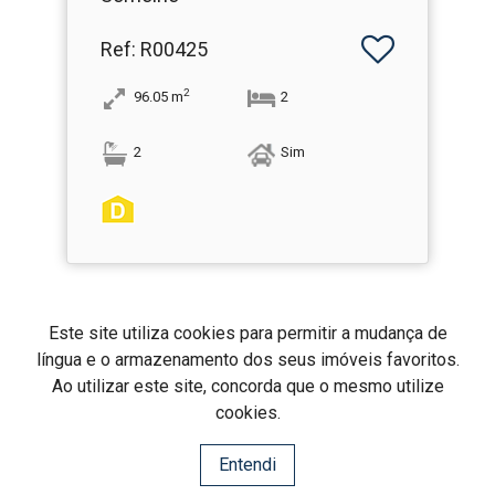
Ref
: R00425
2
96.05
m
2
2
Sim
Este site utiliza cookies para permitir a mudança de
língua e o armazenamento dos seus imóveis favoritos.
REALMA
Ao utilizar este site, concorda que o mesmo utilize
Realma Imobiliária
AMI: 19761
cookies.
Entendi
Centros de Resolução de Litígios