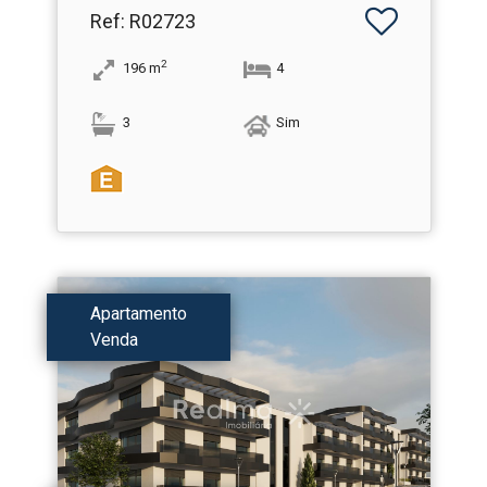
Ref
: R02723
2
196
m
4
3
Sim
Apartamento
Venda