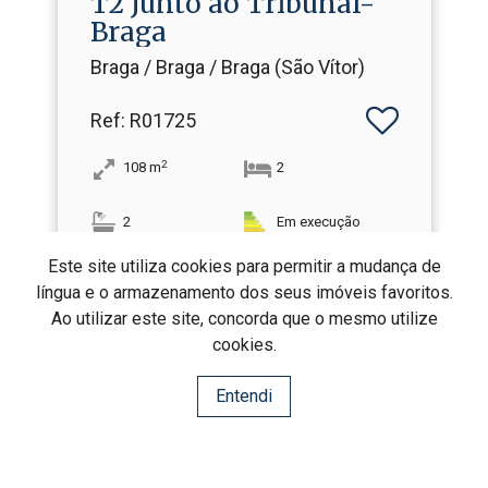
T2 Junto ao Tribunal-
Braga
Braga / Braga / Braga (São Vítor)
Ref
: R01725
2
108
m
2
2
Em execução
Este site utiliza cookies para permitir a mudança de
língua e o armazenamento dos seus imóveis favoritos.
Ao utilizar este site, concorda que o mesmo utilize
cookies.
3
4
5
6
7
Entendi
REALMA