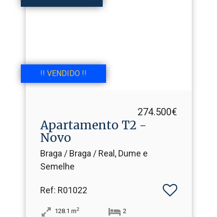
!! VENDIDO !!
274.500€
Apartamento T2 -
Novo
Braga / Braga / Real, Dume e
Semelhe
Ref
: R01022
2
128.1
m
2