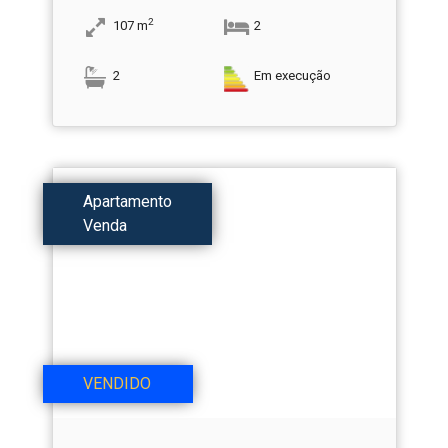
2
107
m
2
2
Em execução
Apartamento
Venda
VENDIDO