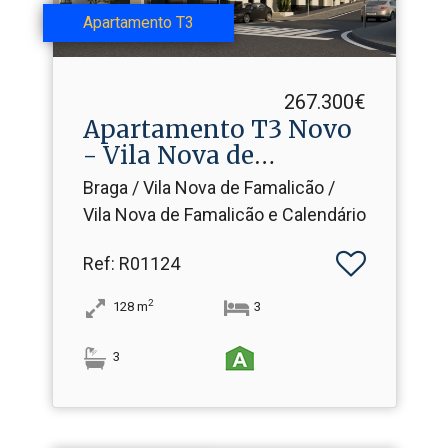
Apartamento T3
267.300€
Apartamento T3 Novo
- Vila Nova de
Famalicão
Braga / Vila Nova de Famalicão /
Vila Nova de Famalicão e Calendário
Ref
: R01124
2
128
m
3
3