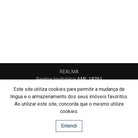
REALMA
Realma Imobiliária
AMI: 19761
Este site utiliza cookies para permitir a mudança de
língua e o armazenamento dos seus imóveis favoritos.
Centros de Resolução de Litígios
Ao utilizar este site, concorda que o mesmo utilize
Política de Privacidade
Livro de Reclamações
cookies.
Website e CRM Imobiliário
Entendi
Powered by
©2026