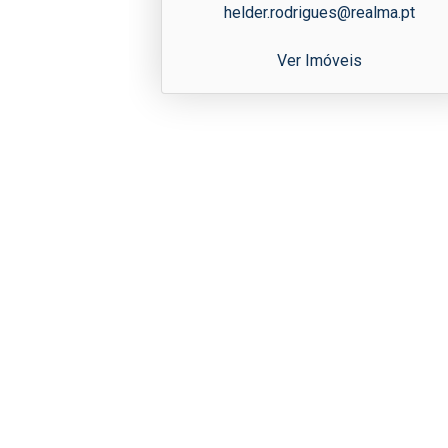
helder.rodrigues@realma.pt
Ver Imóveis