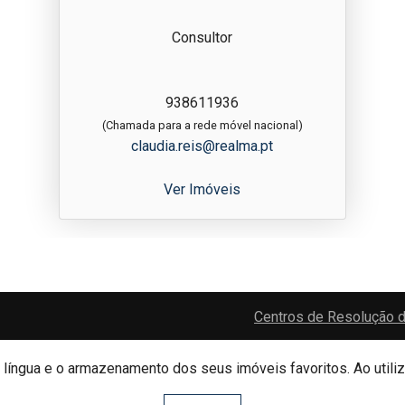
Consultor
938611936
(Chamada para a rede móvel nacional)
claudia.reis@realma.pt
Ver Imóveis
Centros de Resolução d
e língua e o armazenamento dos seus imóveis favoritos. Ao utili
Website e CRM Imobiliário