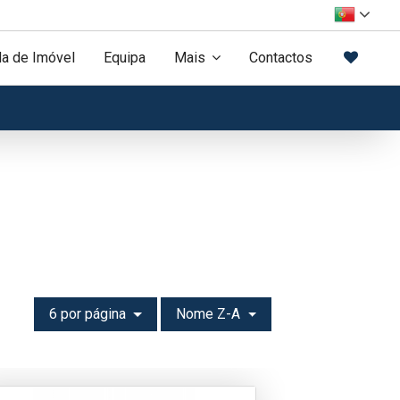
a de Imóvel
Equipa
Mais
Contactos
6 por página
Nome Z-A