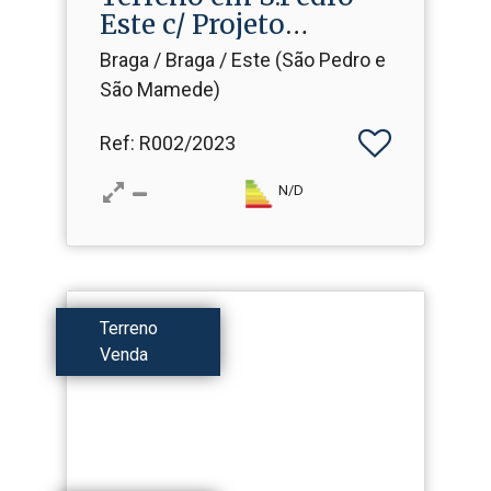
Este c/ Projeto
Aprovado p...
Braga / Braga / Este (São Pedro e
São Mamede)
Ref
: R002/2023
N/D
Terreno
Venda