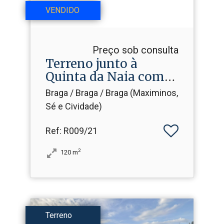
VENDIDO
Preço sob consulta
Terreno junto à
Quinta da Naia com
737 m2
Braga / Braga / Braga (Maximinos,
Sé e Cividade)
Ref
: R009/21
2
120
m
Terreno