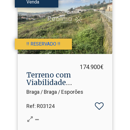
Venda
!! RESERVADO !!
174.900€
Terreno com
Viabilidade
Construtiva em
Braga / Braga / Esporões
Esporõ.​..
Ref
: R03124