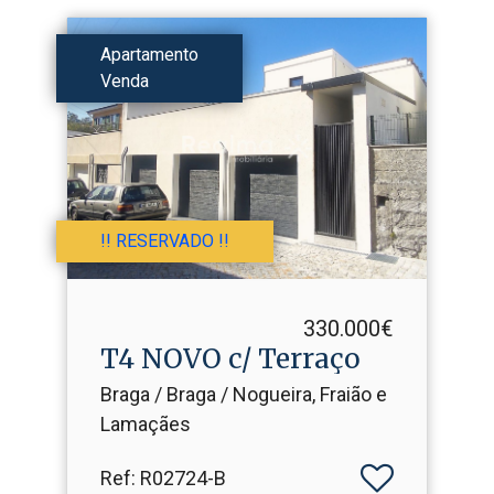
Apartamento
Venda
!! RESERVADO !!
330.000€
T4 NOVO c/ Terraço
Braga / Braga / Nogueira, Fraião e
Lamaçães
Ref
: R02724-B