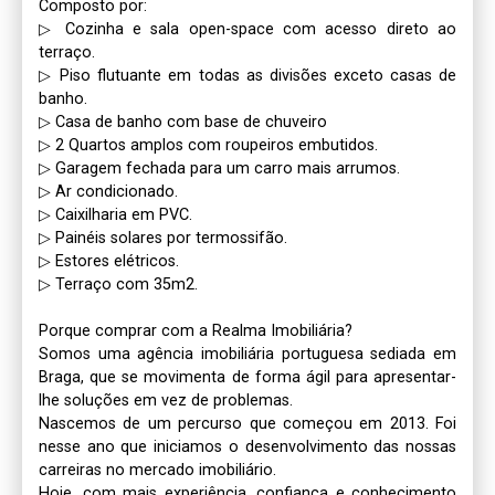
Composto por:

▷ Cozinha e sala open-space com acesso direto ao 
terraço.

▷ Piso flutuante em todas as divisões exceto casas de 
banho.

▷ Casa de banho com base de chuveiro

▷ 2 Quartos amplos com roupeiros embutidos.

▷ Garagem fechada para um carro mais arrumos.

▷ Ar condicionado.

▷ Caixilharia em PVC.

▷ Painéis solares por termossifão.

▷ Estores elétricos.

▷ Terraço com 35m2.

Porque comprar com a Realma Imobiliária?

Somos uma agência imobiliária portuguesa sediada em 
Braga, que se movimenta de forma ágil para apresentar-
lhe soluções em vez de problemas. 

Nascemos de um percurso que começou em 2013. Foi 
nesse ano que iniciamos o desenvolvimento das nossas 
carreiras no mercado imobiliário. 

Hoje, com mais experiência, confiança e conhecimento 