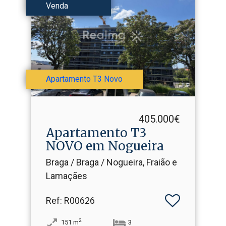
Venda
Apartamento T3 Novo
405.000€
Apartamento T3
NOVO em Nogueira
Braga / Braga / Nogueira, Fraião e
Lamaçães
Ref
: R00626
2
151
m
3