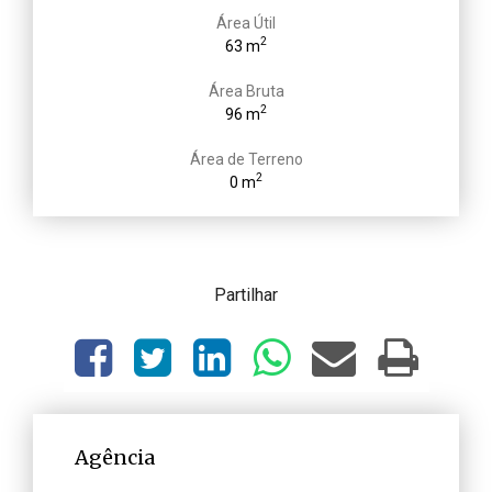
Área Útil
2
63 m
Área Bruta
2
96 m
Área de Terreno
2
0 m
Partilhar
Agência